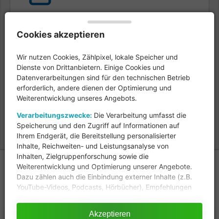
Cookies akzeptieren
Kostenlose Experten-Beratung
Wir nutzen Cookies, Zählpixel, lokale Speicher und
Dienste von Drittanbietern. Einige Cookies und
Datenverarbeitungen sind für den technischen Betrieb
erforderlich, andere dienen der Optimierung und
Weiterentwicklung unseres Angebots.
Gratis Infomaterial anfordern
Verarbeitungszwecke:
Die Verarbeitung umfasst die
Speicherung und den Zugriff auf Informationen auf
Ihrem Endgerät, die Bereitstellung personalisierter
Inhalte, Reichweiten- und Leistungsanalyse von
Inhalten, Zielgruppenforschung sowie die
Copyright © 2026
Weiterentwicklung und Optimierung unserer Angebote.
Dazu zählen auch die Einbindung externer Inhalte (z.B.
Alle Rechte vorbehalten
YouTube-Videos, Podcasts, Hörbücher), Empfehlungen
Impressum
|
Datenschutz
eigener Produkte und Inhalte, A/B-Tests sowie der
Einsatz technisch notwendiger Cookies (z.B. für
Partner werden
Akzeptieren
Sicherheit, Login-Funktionen, VG Wort).