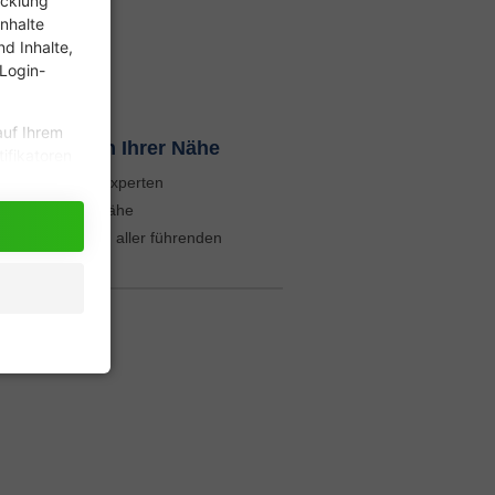
icklung
nhalte
d Inhalte,
 Login-
auf Ihrem
tung auch in Ihrer Nähe
ifikatoren
 Art. 6
tung
durch Lift-Experten
in, dass
euung
in Ihrer Nähe
 Fall ist
nstigen Preisen aller führenden
rden.