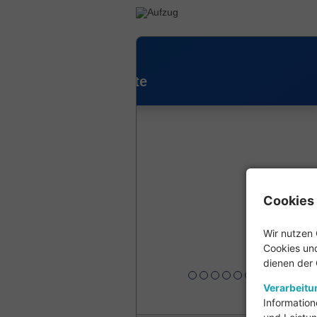
lift finden!
lich mehrere Angebote
Cookies 
Wir nutzen 
Cookies und
dienen der
Verarbeit
Information