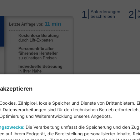
1
2
Anforderungen
A
beschreiben
e
11
min
Letzte Anfrage vor:
Kostenlose Beratung
durch Lift-Experten
Personenlifte aller
führenden Hersteller
zu günstigen Preisen
Individuelle Betreuung
in Ihrer Nähe
„Wir haben einen Personenlift
akzeptieren
für den Außenbereich
bekommen, die Mitarbeiter
waren sehr kompetent
Cookies, Zählpixel, lokale Speicher und Dienste von Drittanbietern. E
und der Lift
 Datenverarbeitungen sind für den technischen Betrieb erforderlich
funktioniert
 Optimierung und Weiterentwicklung unseres Angebots.
einwandfrei.“
Gesine B.
ungszwecke:
Die Verarbeitung umfasst die Speicherung und den Zugri
en auf Ihrem Endgerät, die Bereitstellung personalisierter Inhalte, Re