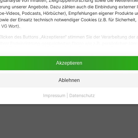
gsanalyse von Inhalten, Zielgruppenforschung sowie die Weiterentw
rung unserer Angebote. Dazu zählen auch die Einbindung externer I
be-Videos, Podcasts, Hörbücher), Empfehlungen eigener Produkte un
owie der Einsatz technisch notwendiger Cookies (z.B. für Sicherheit,
 VG Wort).
licken des Buttons „Akzeptieren“ stimmen Sie der Verarbeitung der 
Sie gerne!
Kostenlose Bera
Ihrer Endeinrichtung gespeicherten Daten wie z.B. persönlichen Ident
ressen für diese Verarbeitungszwecke gem. § 25 Abs. 1 TDDDG sowie
Kostenlose Bera
passende Anbieter aus Ihrer
 a DSGVO zu. Darüber hinaus willigen Sie gem. Art. 49 Abs. 1 DSGVO e
u drei Personenlift-Angebote
Individuelle Betr
er in den USA Ihre Daten verarbeiten z.B. Google Analytics. In diesem
Akzeptieren
lich.
Marken-Lifte
zu gü
 dass die übermittelten Daten durch lokale Behörden verarbeitet we
Hersteller
nde Details finden Sie in unserer
Datenschutzerklärung
.
Ablehnen
|
Datenschutz
Impressum
|
Datenschutz