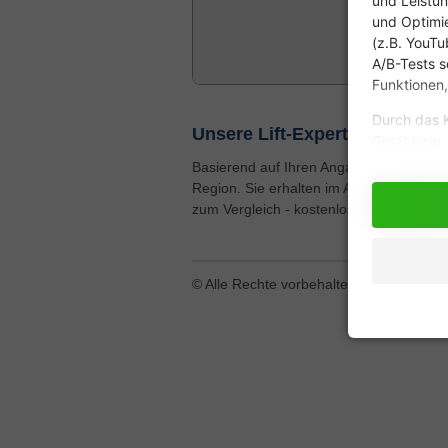
und Leistun
und Optimie
(z.B. YouTu
A/B-Tests s
Funktionen,
Durch das K
Unsere Lift-Experten beraten 
Gerät bzw. 
oder IP-Ad
Basierend auf Ihren Angaben finden wir 
Abs. 1 lit.
Region. Sie erhalten im Anschluss bis z
auch Anbiet
zum Vergleich - kostenlos und unverbind
es möglich,
Weiterführe
© Alle Rechte vorbehalten
|
Impressum